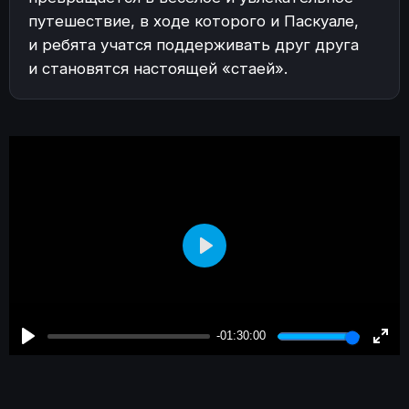
путешествие, в ходе которого и Паскуале,
и ребята учатся поддерживать друг друга
и становятся настоящей «стаей».
Play
-01:30:00
Play
Enter
fulls