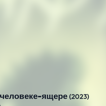
 человеке-ящере
(2023)
n