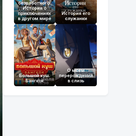
безработного:
История о
приключениях
История его
в другом мире
служанки
О моём
Большой куш.
перерождении
Бангкок
в слизь