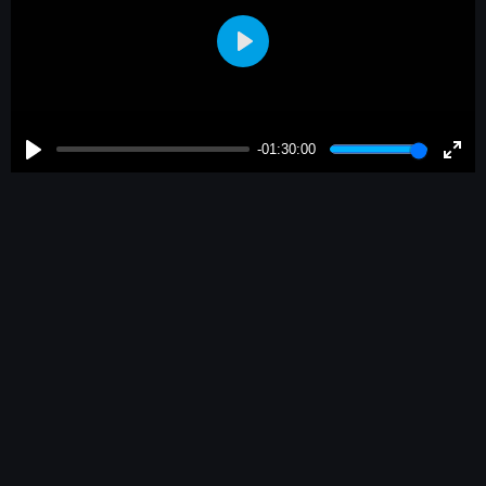
Play
-01:30:00
Play
Enter
fulls