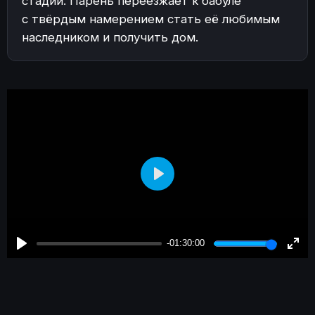
стадии. Парень переезжает к бабуле
с твёрдым намерением стать её любимым
наследником и получить дом.
Play
-01:30:00
Play
Enter
fulls