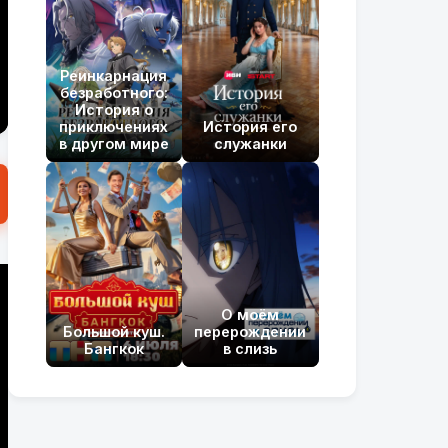
Реинкарнация
безработного:
История о
приключениях
История его
в другом мире
служанки
О моём
Большой куш.
перерождении
Бангкок
в слизь