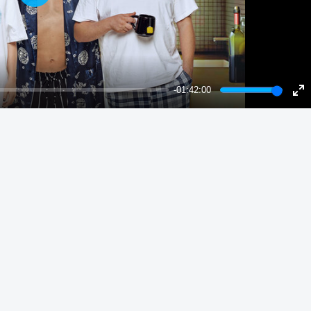
Play
-01:42:00
Ent
ful