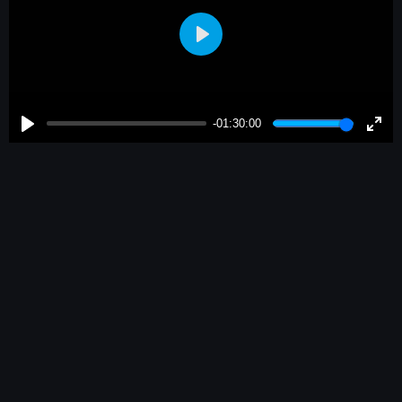
Play
-01:30:00
Play
Enter
fulls