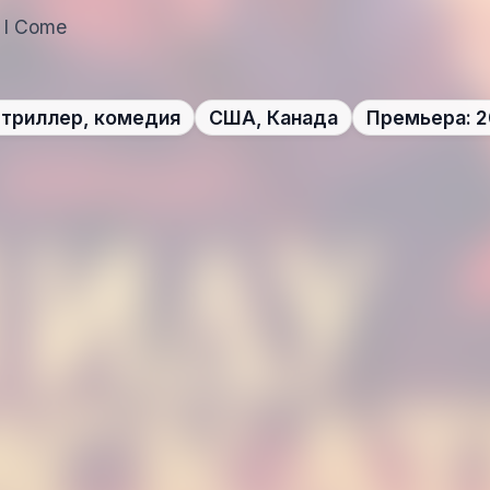
 I Come
 триллер, комедия
США, Канада
Премьера: 2