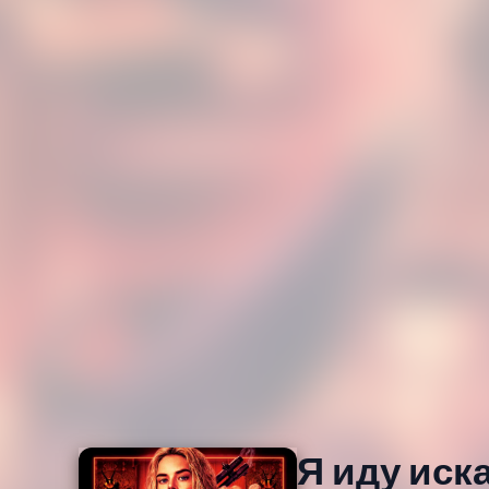
Я иду иск