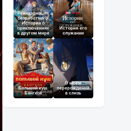
Реинкарнация
безработного:
История о
приключениях
История его
в другом мире
служанки
О моём
Большой куш.
перерождении
Бангкок
в слизь