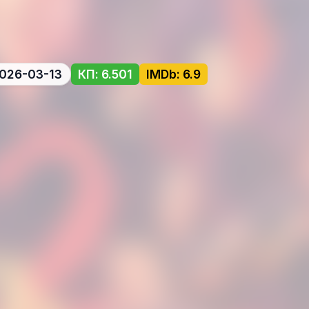
026-03-13
КП: 6.501
IMDb: 6.9