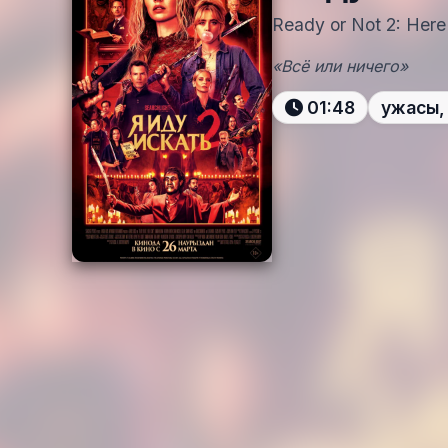
Ready or Not 2: Here
«Всё или ничего»
01:48
ужасы,