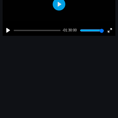
Play
-01:30:00
Play
Enter
fulls