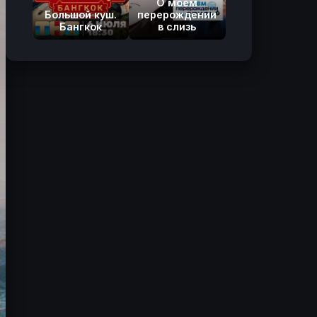
О моём
Большой куш.
перерождении
Бангкок
в слизь