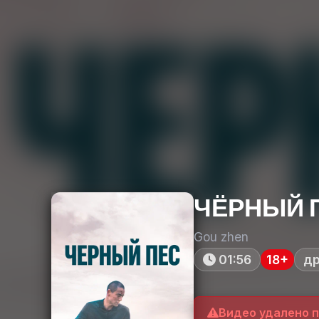
ЧЁРНЫЙ 
Gou zhen
01:56
18+
д
Видео удалено 