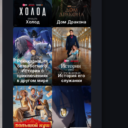
Холод
Дом Дракона
Реинкарнация
безработного:
История о
приключениях
История его
в другом мире
служанки