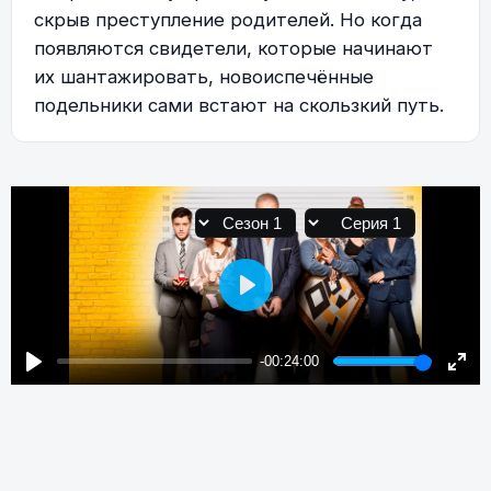
скрыв преступление родителей. Но когда
появляются свидетели, которые начинают
их шантажировать, новоиспечённые
подельники сами встают на скользкий путь.
Play
-00:24:00
Play
Enter
fulls