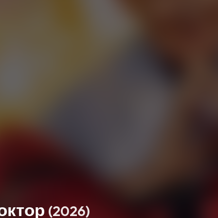
октор
(2026)