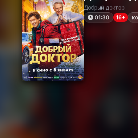
Добрый доктор
01:30
16+
к