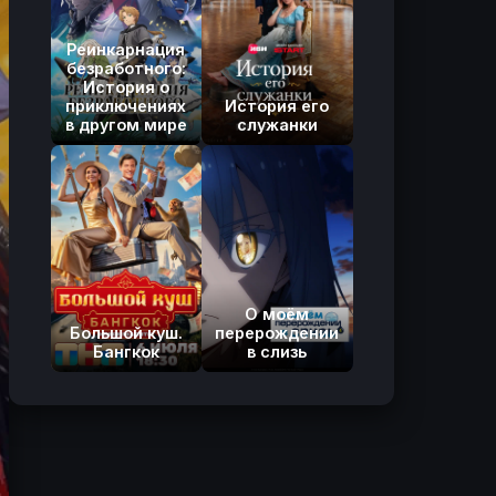
Реинкарнация
безработного:
История о
приключениях
История его
в другом мире
служанки
О моём
Большой куш.
перерождении
Бангкок
в слизь