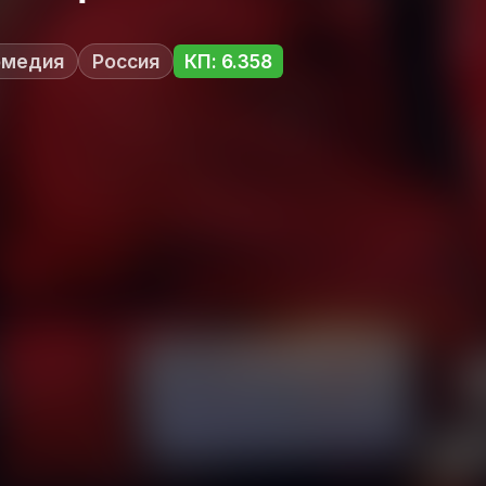
омедия
Россия
КП: 6.358