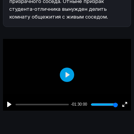
призрачного соседа. Отныне призрак
студента-отличника вынужден делить
комнату общежития с живым соседом.
Play
-01:30:00
Play
Enter
fulls