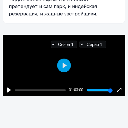
претендует и сам парк, и индейская
резервация, и жадные застройщики.
Play
-01:03:00
Play
Enter
fulls