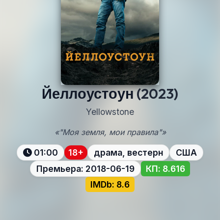
Йеллоустоун
(2023)
Yellowstone
«"Моя земля, мои правила"»
01:00
18+
драма, вестерн
США
Премьера: 2018-06-19
КП: 8.616
IMDb: 8.6