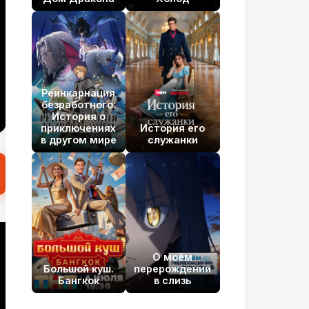
Реинкарнация
безработного:
История о
приключениях
История его
в другом мире
служанки
О моём
Большой куш.
перерождении
Бангкок
в слизь