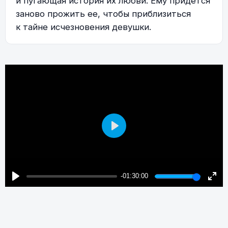
и пугающая история их любви. Ему придется
заново прожить ее, чтобы приблизиться
к тайне исчезновения девушки.
Play
-01:30:00
Play
Enter
fulls