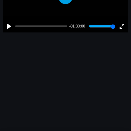
Play
-01:30:00
Play
Enter
fulls