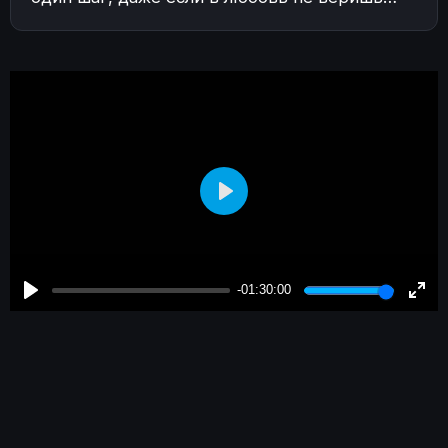
Play
-01:30:00
Play
Enter
fulls