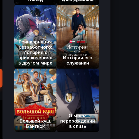
Реинкарнация
безработного:
История о
приключениях
История его
в другом мире
служанки
О моём
Большой куш.
перерождении
Бангкок
в слизь