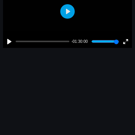
Play
-01:30:00
Play
Enter
fulls