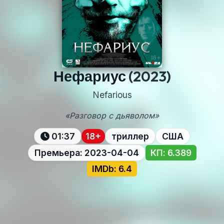
Нефариус
(2023)
Nefarious
«Разговор с дьяволом»
01:37
18+
триллер
США
Премьера: 2023-04-04
КП: 6.389
IMDb: 6.4