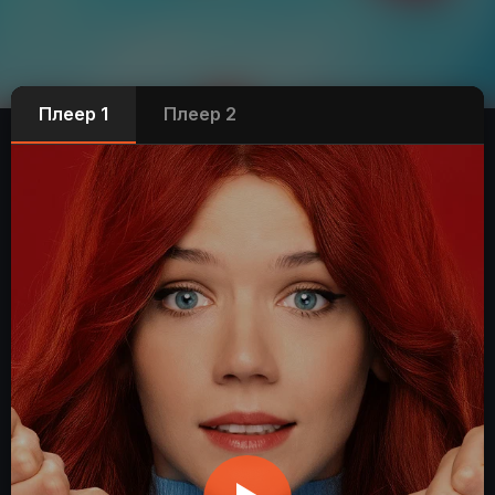
Плеер 1
Плеер 2