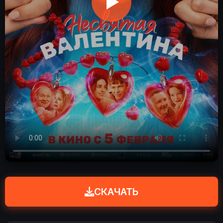
СКАЧАТЬ