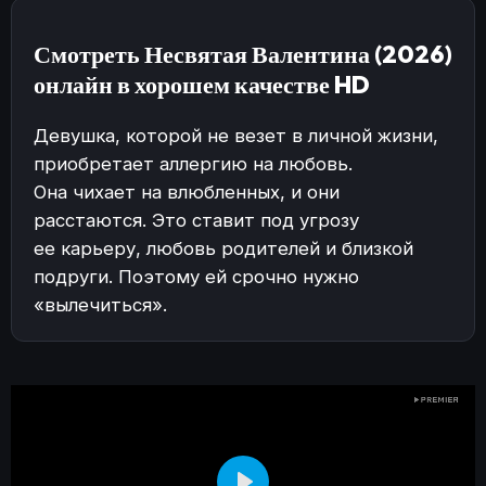
Смотреть Несвятая Валентина (2026)
онлайн в хорошем качестве HD
Девушка, которой не везет в личной жизни,
приобретает аллергию на любовь.
Она чихает на влюбленных, и они
расстаются. Это ставит под угрозу
ее карьеру, любовь родителей и близкой
подруги. Поэтому ей срочно нужно
«вылечиться».