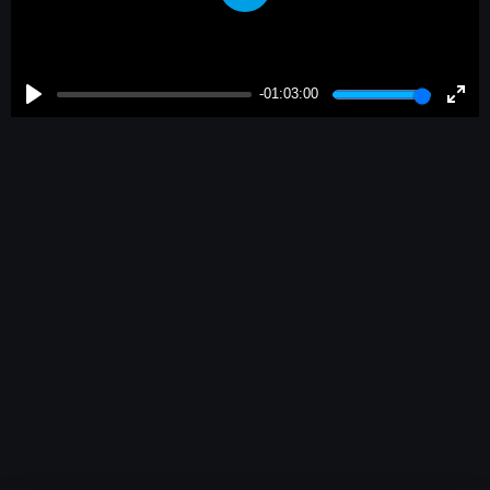
Play
-01:03:00
Play
Enter
fulls