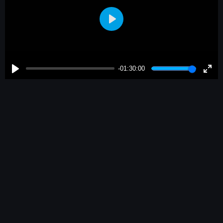
Play
-01:30:00
Play
Enter
fulls