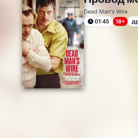
Dead Man's Wire
01:45
18+
др