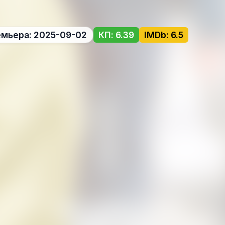
мьера: 2025-09-02
КП: 6.39
IMDb: 6.5