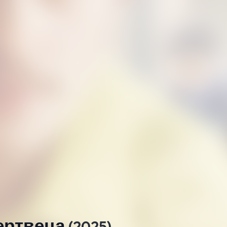
ертвеца
(2025)