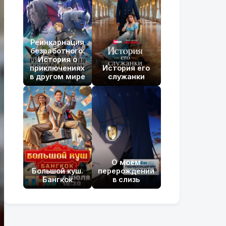
Реинкарнация
безработного:
История о
приключениях
История его
в другом мире
служанки
О моём
Большой куш.
перерождении
Бангкок
в слизь