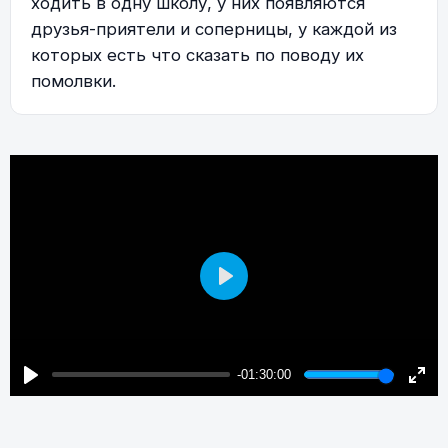
ходить в одну школу, у них появляются
друзья-приятели и соперницы, у каждой из
которых есть что сказать по поводу их
помолвки.
Play
-01:30:00
Play
Enter
fulls