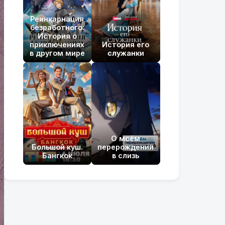
Реинкарнация
безработного:
История о
приключениях
История его
в другом мире
служанки
О моём
Большой куш.
перерождении
Бангкок
в слизь