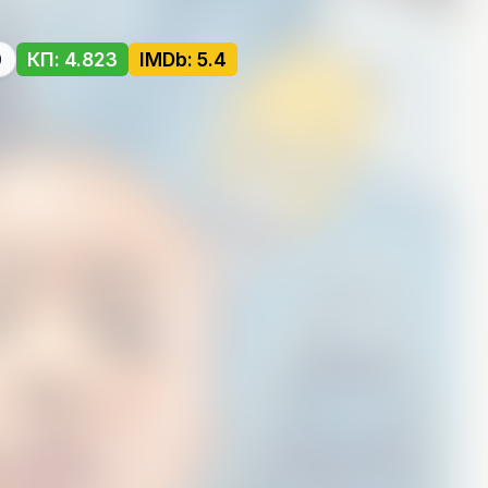
0
КП: 4.823
IMDb: 5.4