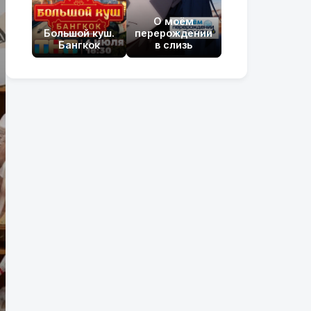
О моём
Большой куш.
перерождении
Бангкок
в слизь