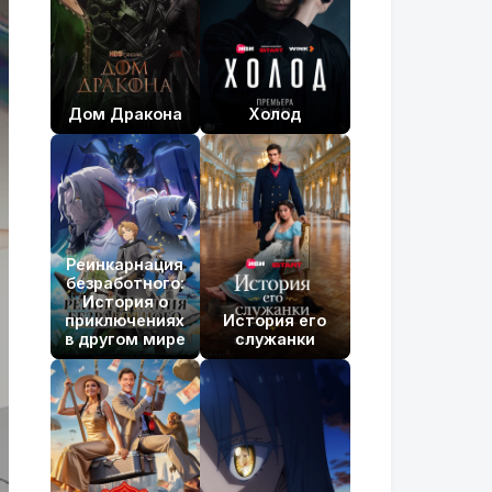
Дом Дракона
Холод
Реинкарнация
безработного:
История о
приключениях
История его
в другом мире
служанки