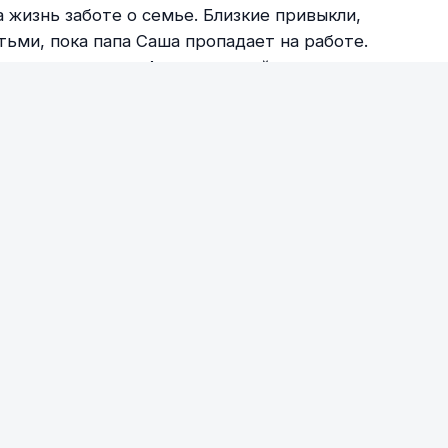
 жизнь заботе о семье. Близкие привыкли,
тьми, пока папа Саша пропадает на работе.
ыходку супруга, Аня решает уйти от него
оятельную жизнь. Получается у нее не всё и не
ь дома одни, устраивают настоящий переполох.
Play