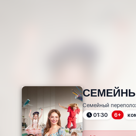
СЕМЕЙНЫ
Семейный переполо
01:30
6+
ко