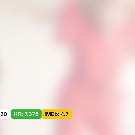
-20
КП: 7.378
IMDb: 4.7