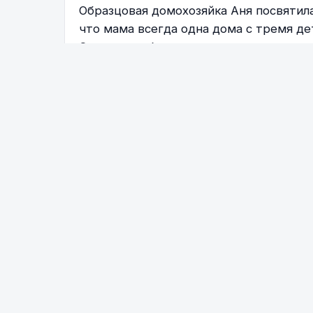
Образцовая домохозяйка Аня посвятила
что мама всегда одна дома с тремя де
Однажды, обидевшись на неуместную в
с детьми и найти работу, начав самост
сразу. А в это время дети, оказавшис