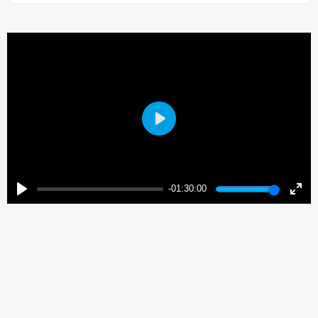
Play
-01:30:00
Play
Enter
fulls