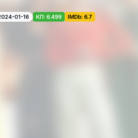
2024-01-16
КП: 6.499
IMDb: 6.7