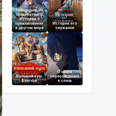
Реинкарнация
безработного:
История о
приключениях
История его
в другом мире
служанки
О моём
Большой куш.
перерождении
Бангкок
в слизь