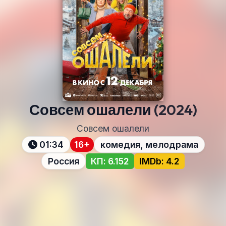
Совсем ошалели
(2024)
Совсем ошалели
01:34
16+
комедия, мелодрама
Россия
КП: 6.152
IMDb: 4.2