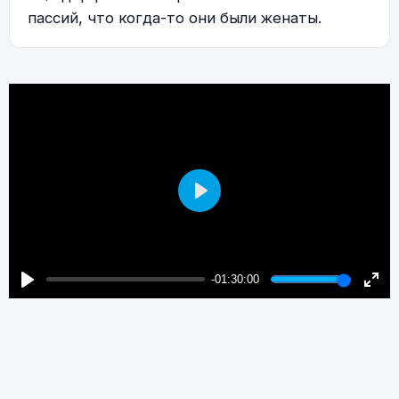
пассий, что когда-то они были женаты.
Play
-01:30:00
Play
Enter
fulls