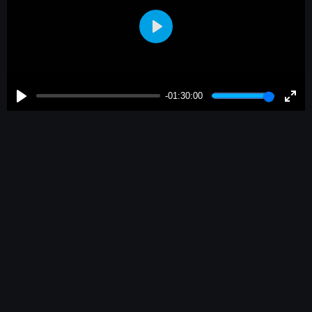
Play
-01:30:00
Play
Enter
fulls