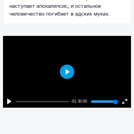
наступает апокалипсис, и остальное
человечество погибает в адских муках.
Play
-01:30:00
Play
Enter
fulls