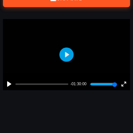
Play
-01:30:00
Play
Enter
fulls