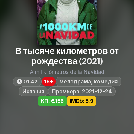
В тысяче километров от
рождества
(2021)
A mil kilómetros de la Navidad
01:42
16+
мелодрама, комедия
Испания
Премьера: 2021-12-24
КП: 6.158
IMDb: 5.9