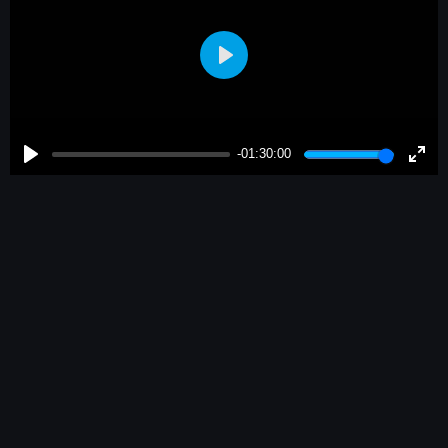
Play
-01:30:00
Play
Enter
fulls